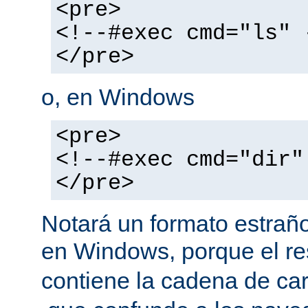
<pre>
<!--#exec cmd="ls" 
</pre>
o, en Windows
<pre>
<!--#exec cmd="dir"
</pre>
Notará un formato estraño
en Windows, porque el r
contiene la cadena de car