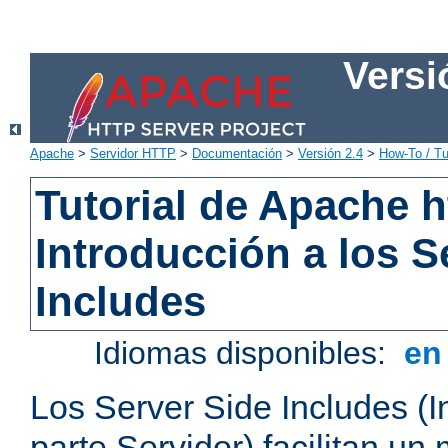
Versi
Apache
>
Servidor HTTP
>
Documentación
>
Versión 2.4
>
How-To / Tu
Tutorial de Apache h
Introducción a los S
Includes
Idiomas disponibles:
e
Los Server Side Includes (I
parte Servidor) facilitan un