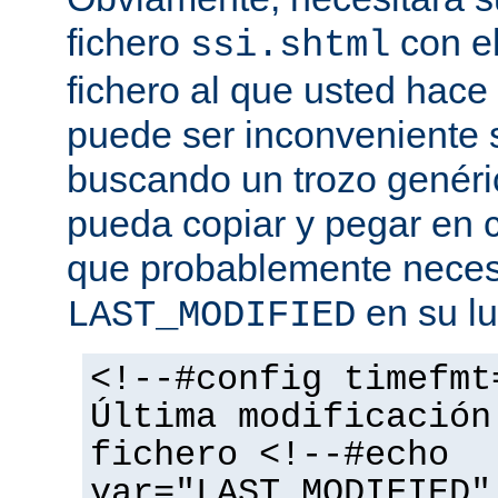
fichero
con el
ssi.shtml
fichero al que usted hace 
puede ser inconveniente s
buscando un trozo genéri
pueda copiar y pegar en c
que probablemente necesi
en su lu
LAST_MODIFIED
<!--#config timefmt
Última modificación
fichero <!--#echo
var="LAST_MODIFIED"