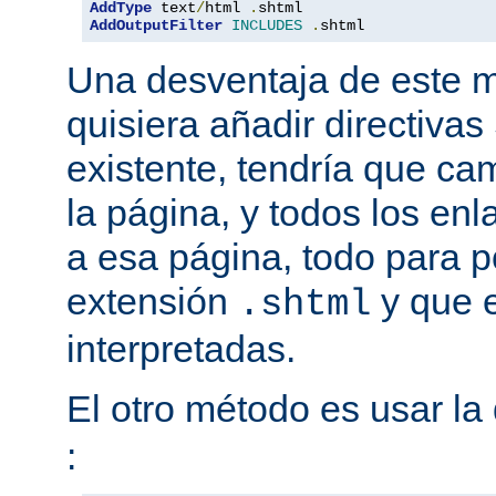
AddType
 text
/
html 
.
AddOutputFilter
INCLUDES
.
shtml
Una desventaja de este m
quisiera añadir directiva
existente, tendría que ca
la página, y todos los en
a esa página, todo para p
extensión
y que e
.shtml
interpretadas.
El otro método es usar la 
: