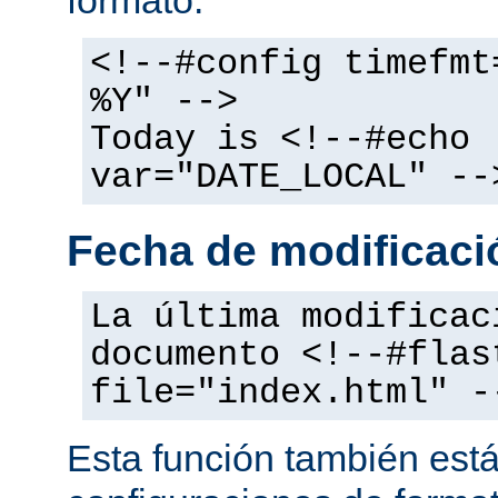
<!--#config timefmt
%Y" -->
Today is <!--#echo
var="DATE_LOCAL" --
Fecha de modificació
La última modificac
documento <!--#flas
file="index.html" -
Esta función también está