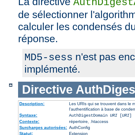
La directive
AuthDigest
de sélectionner l'algorithm
calculer les condensés du 
réponse.
n'est pas en
MD5-sess
implémenté.
Directive
AuthDige
Description:
Les URIs qui se trouvent dans le
l'authentification à base de conde
Syntaxe:
AuthDigestDomain
URI
[
URI
] 
Contexte:
répertoire, .htaccess
Surcharges autorisées:
AuthConfig
Statut:
Extension