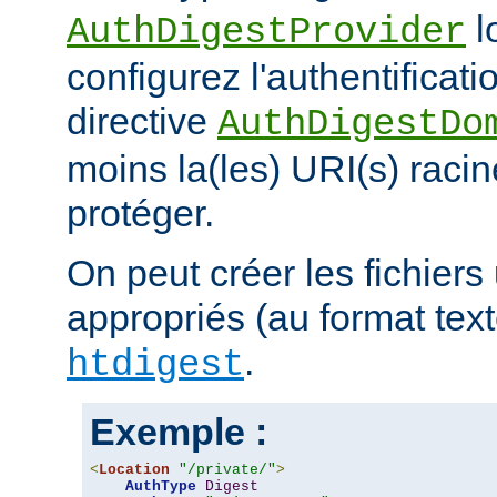
l
AuthDigestProvider
configurez l'authentificati
directive
AuthDigestDo
moins la(les) URI(s) racin
protéger.
On peut créer les fichiers 
appropriés (au format texte)
.
htdigest
Exemple :
<
Location
"/private/"
>
AuthType
Digest