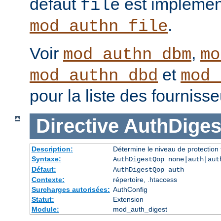
défaut
est implémen
file
.
mod_authn_file
Voir
,
mod_authn_dbm
mo
et
mod_authn_dbd
mod_
pour la liste des fourniss
Directive
AuthDige
Description:
Détermine le niveau de protection 
Syntaxe:
AuthDigestQop none|auth|aut
Défaut:
AuthDigestQop auth
Contexte:
répertoire, .htaccess
Surcharges autorisées:
AuthConfig
Statut:
Extension
Module:
mod_auth_digest