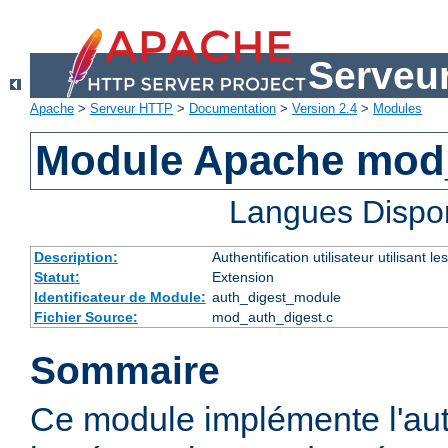
Serveu
Apache
>
Serveur HTTP
>
Documentation
>
Version 2.4
>
Modules
Module Apache mod
Langues Dispo
Description:
Authentification utilisateur utilisant
Statut:
Extension
Identificateur de Module:
auth_digest_module
Fichier Source:
mod_auth_digest.c
Sommaire
Ce module implémente l'aut