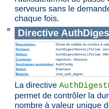
serveurs sans le demander 
chaque fois.
Directive
AuthDiges
Description:
Durée de validité du nombre à val
Syntaxe:
AuthDigestNonceLifetime
sec
Défaut:
AuthDigestNonceLifetime 300
Contexte:
répertoire, .htaccess
Surcharges autorisées:
AuthConfig
Statut:
Extension
Module:
mod_auth_digest
La directive
AuthDigest
permet de contrôler la dur
nombre à valeur unique d