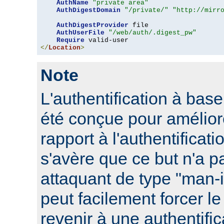
AuthName
"private area"
AuthDigestDomain
"/private/"
"http://mirr
AuthDigestProvider
 file

AuthUserFile
"/web/auth/.digest_pw"
Require
</
Location
>
Note
L'authentification à ba
été conçue pour améliore
rapport à l'authentificati
s'avère que ce but n'a pa
attaquant de type "man-
peut facilement forcer le
revenir à une authentifi