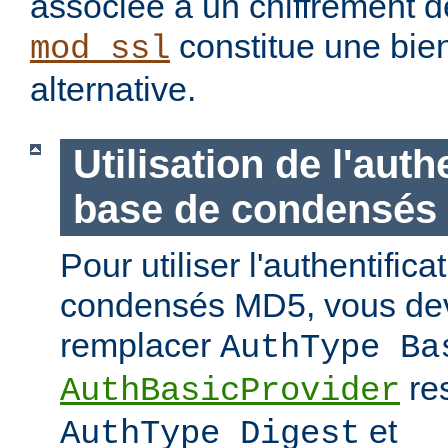
associée à un chiffrement d
constitue une bie
mod_ssl
alternative.
Utilisation de l'auth
base de condensés
Pour utiliser l'authentific
condensés MD5, vous de
remplacer
AuthType Ba
re
AuthBasicProvider
et
AuthType Digest