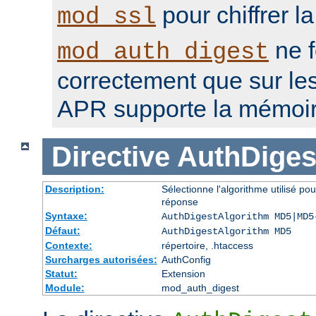
pour chiffrer l
mod_ssl
ne f
mod_auth_digest
correctement que sur le
APR supporte la mémoir
Directive
AuthDiges
Description:
Sélectionne l'algorithme utilisé po
réponse
Syntaxe:
AuthDigestAlgorithm MD5|MD5
Défaut:
AuthDigestAlgorithm MD5
Contexte:
répertoire, .htaccess
Surcharges autorisées:
AuthConfig
Statut:
Extension
Module:
mod_auth_digest