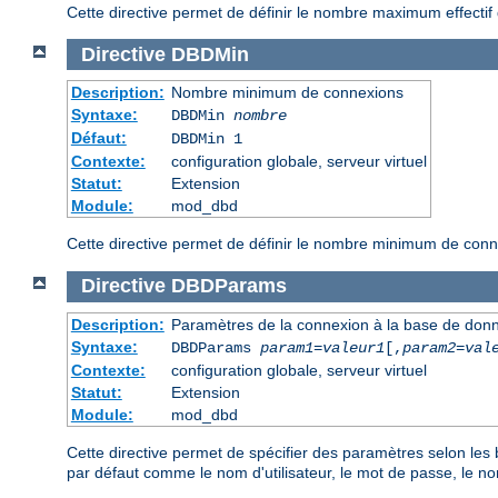
Cette directive permet de définir le nombre maximum effecti
Directive
DBDMin
Description:
Nombre minimum de connexions
Syntaxe:
DBDMin
nombre
Défaut:
DBDMin 1
Contexte:
configuration globale, serveur virtuel
Statut:
Extension
Module:
mod_dbd
Cette directive permet de définir le nombre minimum de con
Directive
DBDParams
Description:
Paramètres de la connexion à la base de don
Syntaxe:
DBDParams
param1
=
valeur1
[,
param2
=
val
Contexte:
configuration globale, serveur virtuel
Statut:
Extension
Module:
mod_dbd
Cette directive permet de spécifier des paramètres selon les
par défaut comme le nom d'utilisateur, le mot de passe, le n