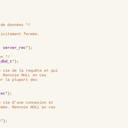
 de données */
icitement fermée.

,
server_rec
*);
en */
_dbd_t
*);
 vie de la requête et qui

 Renvoie NULL en cas

r la plupart des

rec
*);
 vie d'une connexion et

mée. Renvoie NULL en cas

c
*);