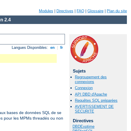
Modules
|
Directives
|
FAQ
|
Glossaire
|
Plan du site
n 2.4
Langues Disponibles:
en
|
fr
Sujets
Regroupement des
connexions
Connexion
API DBD d'Apache
Requêtes SQL préparées
AVERTISSEMENT DE
SECURITE
es aux bases de données SQL de se
les pour les MPMs threadés ou non
Directives
DBDExptime