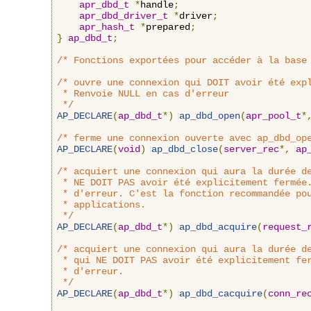
apr_dbd_t
*
handle
;
apr_dbd_driver_t
*
driver
;
apr_hash_t
*
prepared
;
}
ap_dbd_t
;
/* Fonctions exportées pour accéder à la base
/* ouvre une connexion qui DOIT avoir été expl
 * Renvoie NULL en cas d'erreur

 */
AP_DECLARE
(
ap_dbd_t
*)
ap_dbd_open
(
apr_pool_t
*
/* ferme une connexion ouverte avec ap_dbd_op
AP_DECLARE
(
void
)
ap_dbd_close
(
server_rec
*,
ap
/* acquiert une connexion qui aura la durée de
 * NE DOIT PAS avoir été explicitement fermée.
 * d'erreur. C'est la fonction recommandée pou
 * applications.

 */
AP_DECLARE
(
ap_dbd_t
*)
ap_dbd_acquire
(
request_
/* acquiert une connexion qui aura la durée de
 * qui NE DOIT PAS avoir été explicitement fer
 * d'erreur.

 */
AP_DECLARE
(
ap_dbd_t
*)
ap_dbd_cacquire
(
conn_re