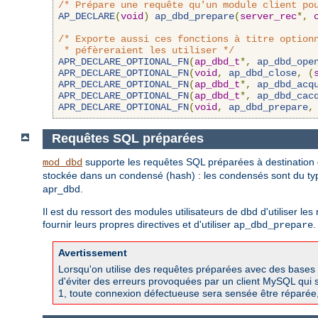
/* Prépare une requête qu'un module client po
AP_DECLARE
(
void
)
ap_dbd_prepare
(
server_rec
*,
/* Exporte aussi ces fonctions à titre optionn
 * péfèreraient les utiliser */
APR_DECLARE_OPTIONAL_FN
(
ap_dbd_t
*,
ap_dbd_ope
APR_DECLARE_OPTIONAL_FN
(
void
,
ap_dbd_close
,
(
APR_DECLARE_OPTIONAL_FN
(
ap_dbd_t
*,
ap_dbd_acq
APR_DECLARE_OPTIONAL_FN
(
ap_dbd_t
*,
ap_dbd_cac
APR_DECLARE_OPTIONAL_FN
(
void
,
ap_dbd_prepare
,
Requêtes SQL préparées
supporte les requêtes SQL préparées à destination d
mod_dbd
stockée dans un condensé (hash) : les condensés sont du t
apr_dbd.
Il est du ressort des modules utilisateurs de dbd d'utiliser l
fournir leurs propres directives et d'utiliser
.
ap_dbd_prepare
Avertissement
Lorsqu'on utilise des requêtes préparées avec des bases 
d'éviter des erreurs provoquées par un client MySQL qui s
1, toute connexion défectueuse sera sensée être réparée