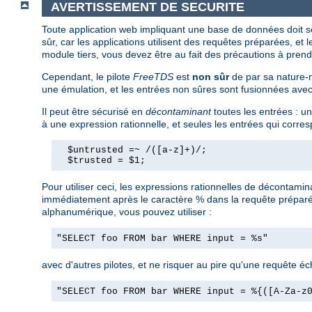
AVERTISSEMENT DE SECURITE
Toute application web impliquant une base de données doit s
sûr, car les applications utilisent des requêtes préparées, et 
module tiers, vous devez être au fait des précautions à prend
Cependant, le pilote
FreeTDS
est
non sûr
de par sa nature-m
une émulation, et les entrées non sûres sont fusionnées ave
Il peut être sécurisé en
décontaminant
toutes les entrées : u
à une expression rationnelle, et seules les entrées qui corres
  $untrusted =~ /([a-z]+)/;

  $trusted = $1;
Pour utiliser ceci, les expressions rationnelles de décontamin
immédiatement après le caractère % dans la requête préparée,
alphanumérique, vous pouvez utiliser :
"SELECT foo FROM bar WHERE input = %s"
avec d'autres pilotes, et ne risquer au pire qu'une requête é
"SELECT foo FROM bar WHERE input = %{([A-Za-z