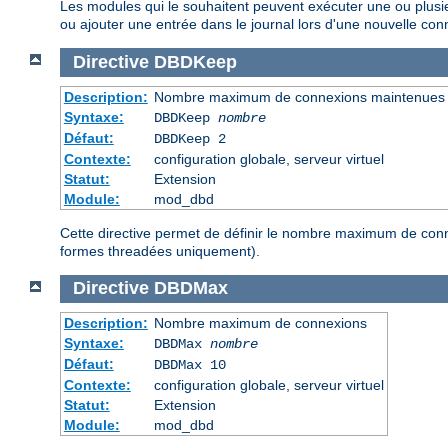
Les modules qui le souhaitent peuvent exécuter une ou plusie
ou ajouter une entrée dans le journal lors d'une nouvelle co
Directive
DBDKeep
Description:
Nombre maximum de connexions maintenues
Syntaxe:
DBDKeep
nombre
Défaut:
DBDKeep 2
Contexte:
configuration globale, serveur virtuel
Statut:
Extension
Module:
mod_dbd
Cette directive permet de définir le nombre maximum de conn
formes threadées uniquement).
Directive
DBDMax
Description:
Nombre maximum de connexions
Syntaxe:
DBDMax
nombre
Défaut:
DBDMax 10
Contexte:
configuration globale, serveur virtuel
Statut:
Extension
Module:
mod_dbd