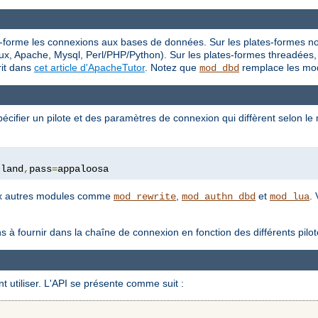
-forme les connexions aux bases de données. Sur les plates-formes non
x, Apache, Mysql, Perl/PHP/Python). Sur les plates-formes threadées, 
rit dans
cet article d'ApacheTutor
. Notez que
remplace les mod
mod_dbd
cifier un pilote et des paramètres de connexion qui diffèrent selon l
tland
,
pass
=
appaloosa
eux autres modules comme
,
et
.
mod_rewrite
mod_authn_dbd
mod_lua
ns à fournir dans la chaîne de connexion en fonction des différents pi
 utiliser. L'API se présente comme suit :