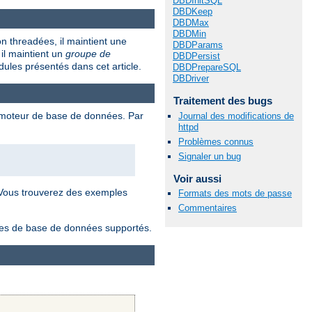
DBDInitSQL
DBDKeep
DBDMax
DBDMin
 threadées, il maintient une
DBDParams
il maintient un
groupe de
DBDPersist
ules présentés dans cet article.
DBDPrepareSQL
DBDriver
Traitement des bugs
e moteur de base de données. Par
Journal des modifications de
httpd
Problèmes connus
Signaler un bug
Voir aussi
 Vous trouverez des exemples
Formats des mots de passe
Commentaires
lotes de base de données supportés.