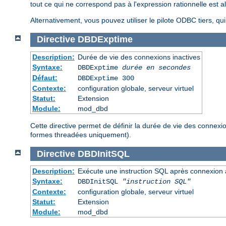
tout ce qui ne correspond pas à l'expression rationnelle est al
Alternativement, vous pouvez utiliser le pilote ODBC tiers, qu
Directive
DBDExptime
Description:
Durée de vie des connexions inactives
Syntaxe:
DBDExptime
durée en secondes
Défaut:
DBDExptime 300
Contexte:
configuration globale, serveur virtuel
Statut:
Extension
Module:
mod_dbd
Cette directive permet de définir la durée de vie des connex
formes threadées uniquement).
Directive
DBDInitSQL
Description:
Exécute une instruction SQL après connexion
Syntaxe:
DBDInitSQL
"instruction SQL"
Contexte:
configuration globale, serveur virtuel
Statut:
Extension
Module:
mod_dbd