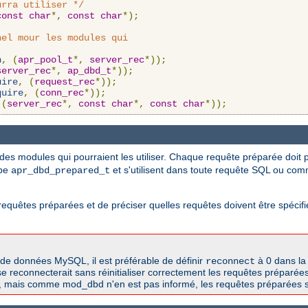
urra utiliser */
const
char
*,
const
char
*);
el mour les modules qui

n
,
(
apr_pool_t
*,
server_rec
*));
server_rec
*,
ap_dbd_t
*));
uire
,
(
request_rec
*));
quire
,
(
conn_rec
*));
(
server_rec
*,
const
char
*,
const
char
*));
es modules qui pourraient les utiliser. Chaque requête préparée doit p
ype
et s'utilisent dans toute requête SQL ou co
apr_dbd_prepared_t
es requêtes préparées et de préciser quelles requêtes doivent être spéc
de données MySQL, il est préférable de définir
à 0 dans la
reconnect
e reconnecterait sans réinitialiser correctement les requêtes préparée
, mais comme mod_dbd n'en est pas informé, les requêtes préparées s