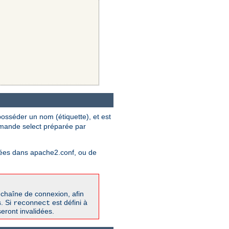
osséder un nom (étiquette), et est
mmande select préparée par
ifiées dans apache2.conf, ou de
 chaîne de connexion, afin
s. Si
est défini à
reconnect
eront invalidées.