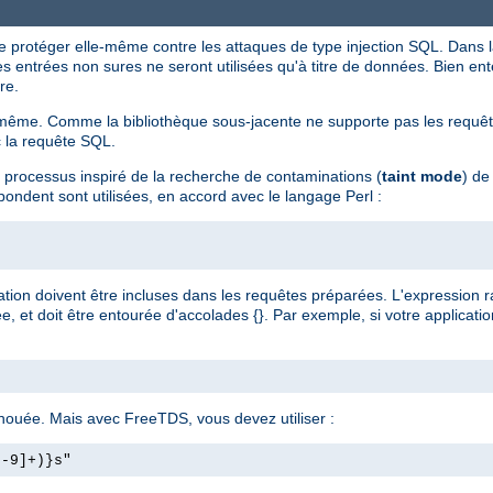
e protéger elle-même contre les attaques de type injection SQL. Dans 
les entrées non sures ne seront utilisées qu'à titre de données. Bien ente
re.
ême. Comme la bibliothèque sous-jacente ne supporte pas les requêtes
c la requête SQL.
n processus inspiré de la recherche de contaminations (
taint mode
) de
pondent sont utilisées, en accord avec le langage Perl :
ation doivent être incluses dans les requêtes préparées. L'expression ra
 et doit être entourée d'accolades {}. Par exemple, si votre applicati
chouée. Mais avec FreeTDS, vous devez utiliser :
0-9]+)}s"