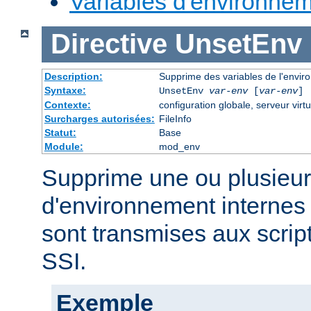
Variables d'environne
Directive
UnsetEnv
Description:
Supprime des variables de l'envi
Syntaxe:
UnsetEnv
var-env
[
var-env
] 
Contexte:
configuration globale, serveur virtu
Surcharges autorisées:
FileInfo
Statut:
Base
Module:
mod_env
Supprime une ou plusieur
d'environnement internes 
sont transmises aux scrip
SSI.
Exemple