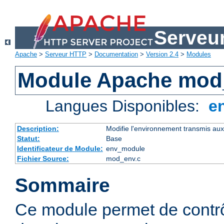
Serveu
Apache
>
Serveur HTTP
>
Documentation
>
Version 2.4
>
Modules
Module Apache mod
Langues Disponibles:
e
Description:
Modifie l'environnement transmis aux
Statut:
Base
Identificateur de Module:
env_module
Fichier Source:
mod_env.c
Sommaire
Ce module permet de contrô