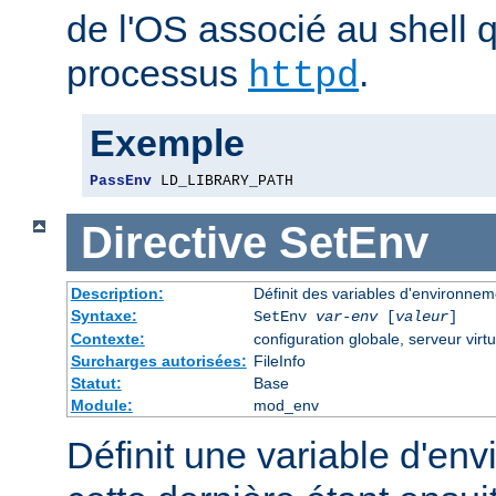
de l'OS associé au shell q
processus
.
httpd
Exemple
PassEnv
 LD_LIBRARY_PATH
Directive
SetEnv
Description:
Définit des variables d'environnem
Syntaxe:
SetEnv
var-env
[
valeur
]
Contexte:
configuration globale, serveur virtu
Surcharges autorisées:
FileInfo
Statut:
Base
Module:
mod_env
Définit une variable d'en