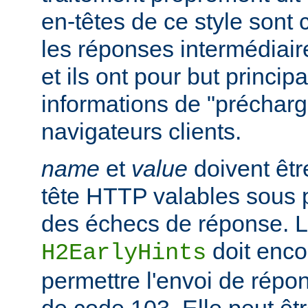
en-têtes de ce style sont
les réponses intermédiair
et ils ont pour but princip
informations de "préchar
navigateurs clients.
name
et
value
doivent êtr
tête HTTP valables sous 
des échecs de réponse. La
doit enco
H2EarlyHints
permettre l'envoi de répo
de code 103. Elle peut êt