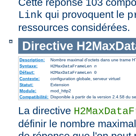
Cette réponse 103 compor
qui provoquent le
Link
p
ressources considérées.
Directive
H2MaxDat
Description:
Nombre maximal d'octets dans une trame 
Syntaxe:
H2MaxDataFrameLen
n
Défaut:
H2MaxDataFrameLen 0
Contexte:
configuration globale, serveur virtuel
Statut:
Extension
Module:
mod_http2
Compatibilité:
Disponible à partir de la version 2.4.58 du
La directive
H2MaxDataF
définir le nombre maximal
de réponse que l'on peut