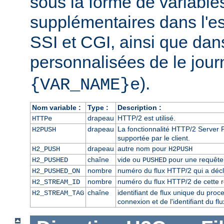
sous la forme de variabl
supplémentaires dans l'
SSI et CGI, ainsi que dan
personnalisées de le journ
).
{VAR_NAME}e
Nom variable :
Type :
Description :
drapeau
HTTP/2 est utilisé.
HTTPe
drapeau
La fonctionnalité HTTP/2 Server P
H2PUSH
supportée par le client.
drapeau
autre nom pour
H2_PUSH
H2PUSH
chaîne
vide ou
pour une requête 
H2_PUSHED
PUSHED
nombre
numéro du flux HTTP/2 qui a décl
H2_PUSHED_ON
nombre
numéro du flux HTTP/2 de cette 
H2_STREAM_ID
chaîne
identifiant de flux unique du pro
H2_STREAM_TAG
connexion et de l'identifiant du f