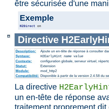
être sécurisée d'une mani
Exemple
H2Direct
 on
Directive
H2EarlyHi
Description:
Ajoute un en-tête de réponse à consulter dan
Syntaxe:
H2EarlyHint
name
value
Contexte:
configuration globale, serveur virtuel, répert
Statut:
Extension
Module:
mod_http2
Compatibilité:
Disponible à partir de la version 2.4.58 du
La directive
H2EarlyHin
un en-tête de réponse av
traitement proprement dit