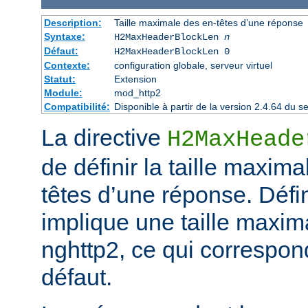
Description:
Taille maximale des en-têtes d’une réponse
Syntaxe:
H2MaxHeaderBlockLen
n
Défaut:
H2MaxHeaderBlockLen 0
Contexte:
configuration globale, serveur virtuel
Statut:
Extension
Module:
mod_http2
Compatibilité:
Disponible à partir de la version 2.4.64 du
La directive
H2MaxHeade
de définir la taille maxim
têtes d’une réponse. Défini
implique une taille maxim
nghttp2, ce qui correspond
défaut.