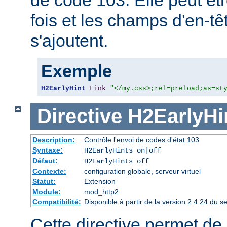
fois et les champs d'en-
s'ajoutent.
Exemple
H2EarlyHint
Link
"</my.css>;rel=preload;as=st
Directive
H2EarlyHi
Description:
Contrôle l'envoi de codes d'état 103
Syntaxe:
H2EarlyHints on|off
Défaut:
H2EarlyHints off
Contexte:
configuration globale, serveur virtuel
Statut:
Extension
Module:
mod_http2
Compatibilité:
Disponible à partir de la version 2.4.24 du
Cette directive permet de d