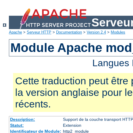
Serveu
Apache
>
Serveur HTTP
>
Documentation
>
Version 2.4
>
Modules
Module Apache mod
Langues 
Cette traduction peut être 
la version anglaise pour 
récents.
Description:
Support de la couche transport HTTP
Statut:
Extension
Identificateur de Module:
http2_module