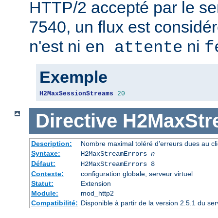
HTTP/2 accepté par le se
7540, un flux est considér
n'est ni
ni
en attente
f
Exemple
H2MaxSessionStreams
20
Directive
H2MaxStr
Description:
Nombre maximal toléré d’erreurs dues au cli
Syntaxe:
H2MaxStreamErrors
n
Défaut:
H2MaxStreamErrors 8
Contexte:
configuration globale, serveur virtuel
Statut:
Extension
Module:
mod_http2
Compatibilité:
Disponible à partir de la version 2.5.1 du s