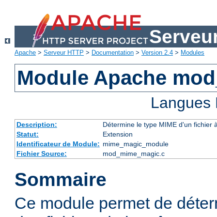
Serveu
Apache
>
Serveur HTTP
>
Documentation
>
Version 2.4
>
Modules
Module Apache mo
Langues 
Description:
Détermine le type MIME d'un fichier 
Statut:
Extension
Identificateur de Module:
mime_magic_module
Fichier Source:
mod_mime_magic.c
Sommaire
Ce module permet de déter