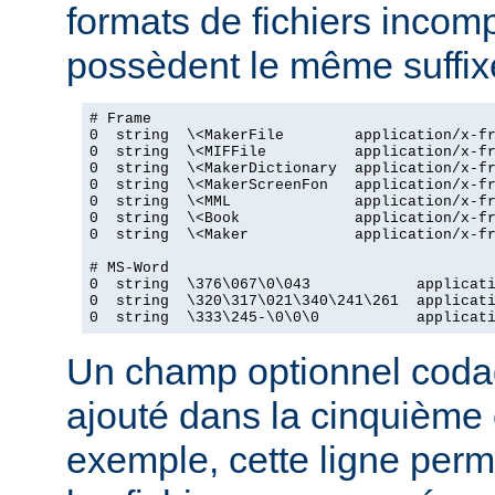
formats de fichiers incomp
possèdent le même suffix
# Frame

0  string  \<MakerFile        application/x-fr
0  string  \<MIFFile          application/x-fr
0  string  \<MakerDictionary  application/x-fr
0  string  \<MakerScreenFon   application/x-fr
0  string  \<MML              application/x-fr
0  string  \<Book             application/x-fr
0  string  \<Maker            application/x-fr
# MS-Word

0  string  \376\067\0\043            applicati
0  string  \320\317\021\340\241\261  applicati
0  string  \333\245-\0\0\0           applicat
Un champ optionnel coda
ajouté dans la cinquième
exemple, cette ligne perm