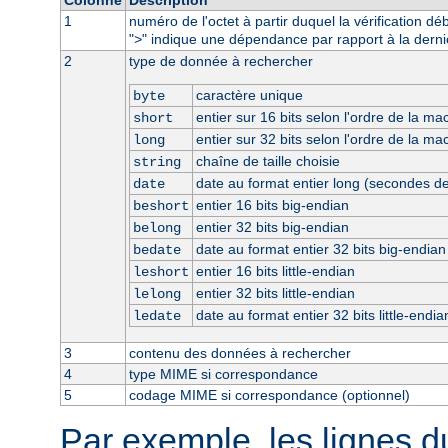
1
numéro de l'octet à partir duquel la vérification dé
"
" indique une dépendance par rapport à la derni
>
2
type de donnée à rechercher
caractère unique
byte
entier sur 16 bits selon l'ordre de la ma
short
entier sur 32 bits selon l'ordre de la ma
long
chaîne de taille choisie
string
date au format entier long (secondes d
date
entier 16 bits big-endian
beshort
entier 32 bits big-endian
belong
date au format entier 32 bits big-endian
bedate
entier 16 bits little-endian
leshort
entier 32 bits little-endian
lelong
date au format entier 32 bits little-endia
ledate
3
contenu des données à rechercher
4
type MIME si correspondance
5
codage MIME si correspondance (optionnel)
Par exemple, les lignes d