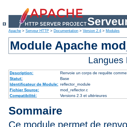
Serveu
Apache
>
Serveur HTTP
>
Documentation
>
Version 2.4
>
Modules
Module Apache mod_
Langues 
Description:
Renvoie un corps de requête comme rép
Statut:
Base
Identificateur de Module:
reflector_module
Fichier Source:
mod_reflector.c
Compatibilité:
Versions 2.3 et ultérieures
Sommaire
Ce module permet de renvo