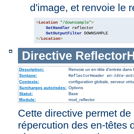
d'image, et renvoie le r
<
Location
"/downsample"
>
SetHandler
 reflector

SetOutputFilter
</
Location
>
Directive
Reflector
Description:
Renvoie un en-tête d'entrée dans l
Syntaxe:
ReflectorHeader
en-tête-ent
Contexte:
configuration globale, serveur virtu
Surcharges autorisées:
Options
Statut:
Base
Module:
mod_reflector
Cette directive permet de 
répercution des en-têtes 