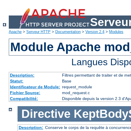
Serveu
Apache
>
Serveur HTTP
>
Documentation
>
Version 2.4
>
Modules
Module Apache mod
Langues Disp
Description:
Filtres permettant de traiter et de m
Statut:
Base
Identificateur de Module:
request_module
Fichier Source:
mod_request.c
Compatibilité:
Disponible depuis la version 2.3 d'A
Directive
KeptBody
Description:
Conserve le corps de la requête à concurrence 