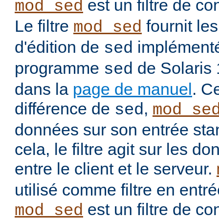
est un filtre de co
mod_sed
Le filtre
fournit l
mod_sed
d'édition de
implémenté
sed
programme
de Solaris
sed
dans la
page de manuel
. C
différence de
,
sed
mod_se
données sur son entrée stan
cela, le filtre agit sur les
entre le client et le serveur.
utilisé comme filtre en entré
est un filtre de co
mod_sed