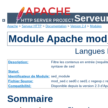
Serveu
Apache
>
Serveur HTTP
>
Documentation
>
Version 2.4
>
Modules
Module Apache mod
Langues 
Description:
Filtre les contenus en entrée (requête
syntaxe de
sed
Statut:
Identificateur de Module:
sed_module
Fichier Source:
mod_sed.c sed0.c sed1.c regexp.c r
Compatibilité:
Disponible depuis la version 2.3 d'A
Sommaire