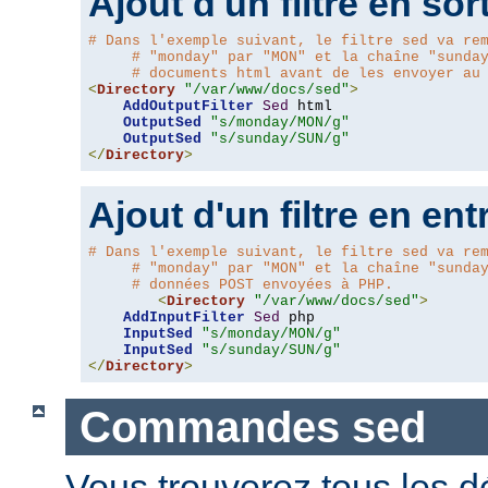
Ajout d'un filtre en sor
# Dans l'exemple suivant, le filtre sed va re
# "monday" par "MON" et la chaîne "sunda
# documents html avant de les envoyer au
<
Directory
"/var/www/docs/sed"
>
AddOutputFilter
Sed
 html 

OutputSed
"s/monday/MON/g"
OutputSed
"s/sunday/SUN/g"
</
Directory
>
Ajout d'un filtre en ent
# Dans l'exemple suivant, le filtre sed va re
# "monday" par "MON" et la chaîne "sunda
# données POST envoyées à PHP.
<
Directory
"/var/www/docs/sed"
>
AddInputFilter
Sed
 php 

InputSed
"s/monday/MON/g"
InputSed
"s/sunday/SUN/g"
</
Directory
>
Commandes sed
Vous trouverez tous les dé