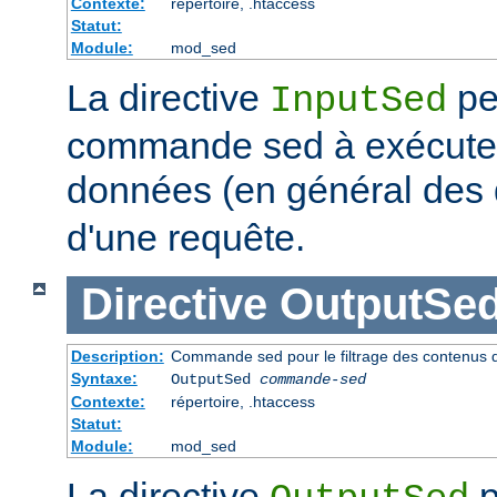
Contexte:
répertoire, .htaccess
Statut:
Module:
mod_sed
La directive
pe
InputSed
commande sed à exécuter 
données (en général de
d'une requête.
Directive
OutputSe
Description:
Commande sed pour le filtrage des contenus 
Syntaxe:
OutputSed
commande-sed
Contexte:
répertoire, .htaccess
Statut:
Module:
mod_sed
La directive
p