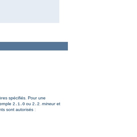
ères spécifiés. Pour une
xemple
ou
.
mineur
et
2.1.0
2.2
ts sont autorisés :