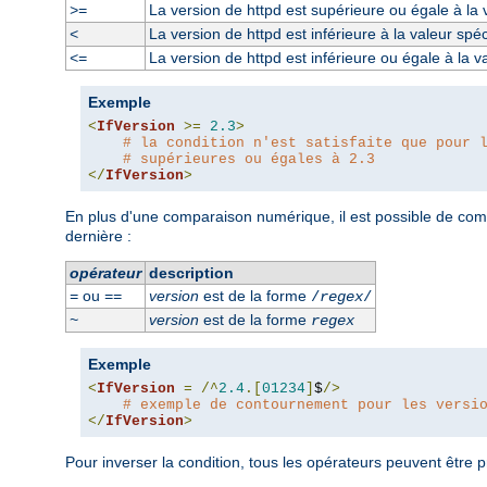
La version de httpd est supérieure ou égale à la 
>=
La version de httpd est inférieure à la valeur spéc
<
La version de httpd est inférieure ou égale à la v
<=
Exemple
<
IfVersion
>=
2.3
>
# la condition n'est satisfaite que pour 
# supérieures ou égales à 2.3
</
IfVersion
>
En plus d'une comparaison numérique, il est possible de com
dernière :
opérateur
description
ou
version
est de la forme
=
==
/
regex
/
version
est de la forme
~
regex
Exemple
<
IfVersion
=
/^
2.4
.[
01234
]
$
/>
# exemple de contournement pour les versi
</
IfVersion
>
Pour inverser la condition, tous les opérateurs peuvent être p