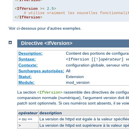
</
IfVersion
>
<
IfVersion
>=
2.5
>
# utilise vraiment les nouvelles fonctionnali
</
IfVersion
>
Voir ci-dessous pour d'autres exemples.
Directive
<IfVersion>
Description:
Contient des portions de configur
Syntaxe:
<IfVersion [[!]
opérateur
]
v
Contexte:
configuration globale, serveur virtu
Surcharges autorisées:
All
Statut:
Extension
Module:
mod_version
La section
rassemble des directives de configura
<IfVersion>
comparaison normale (numérique), l'argument
version
doit ê
patch
sont optionnels. Si ces numéros sont absents, il se voie
opérateur
description
ou
La version de httpd est égale à la valeur spécifié
=
==
La version de httpd est supérieure à la valeur spé
>