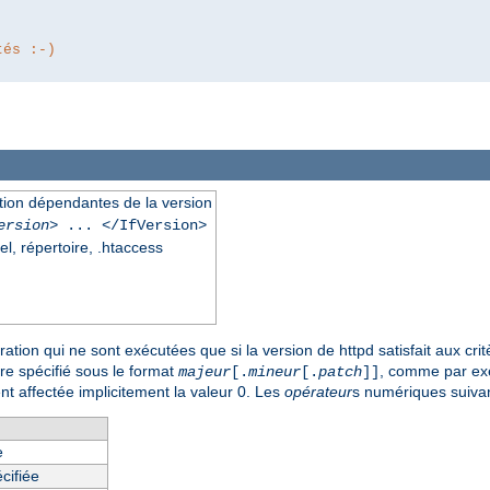
tés :-)
ation dépendantes de la version
ersion
> ... </IfVersion>
el, répertoire, .htaccess
tion qui ne sont exécutées que si la version de httpd satisfait aux crit
tre spécifié sous le format
, comme par e
majeur
[.
mineur
[.
patch
]]
nt affectée implicitement la valeur 0. Les
opérateur
s numériques suivan
e
cifiée