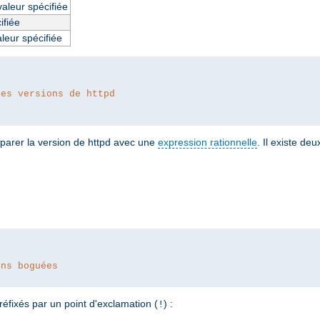
valeur spécifiée
ifiée
aleur spécifiée
les versions de httpd
parer la version de httpd avec une
expression rationnelle
. Il existe de
ons boguées
réfixés par un point d'exclamation (
) :
!