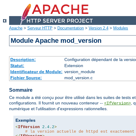
Apache
>
Serveur HTTP
>
Documentation
>
Version 2.4
>
Modules
Module Apache mod_version
Description:
Configuration dépendant de la versio
Statut:
Extension
Identificateur de Module:
version_module
Fichier Source:
mod_version.c
Sommaire
Ce module a été conçu pour être utilisé dans les suites de tests e
configurations. Il fournit un nouveau conteneur --
, 
<IfVersion>
numérique et l'utilisation d'expressions rationnelles.
Exemples
<
IfVersion
2.4
.
2
>
# la version actuelle de httpd est exactement