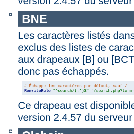
version 2.4.57 du serveu
BNE
Les caractères listés dans
exclus des listes de cara
aux drapeaux [B] ou [BCTL
donc pas échappés.
# Échappe les caractères par défaut, sauf /
RewriteRule
"^search/(.*)$"
"/search.php?term
Ce drapeau est disponible 
version 2.4.57 du serveu