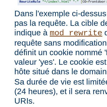
RewriteRule
"^/index\.html"
"-"
[
CO
=
frontdoor
Dans l'exemple ci-dessus, 
pas la requête. La cible de
indique à
d
mod_rewrite
requête sans modification.
définit un cookie nommé '
valeur 'yes'. Le cookie est
hôte situé dans le domai
Sa durée de vie est limit
(24 heures), et il sera re
URIs.