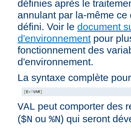
définies après le traitemen
annulant par la-même ce
défini. Voir le
document su
d'environnement
pour plus
fonctionnement des varia
d'environnement.
La syntaxe complète pour
[
E
=!
VAR
]
peut comporter des ré
VAL
(
ou
) qui seront dé
$N
%N