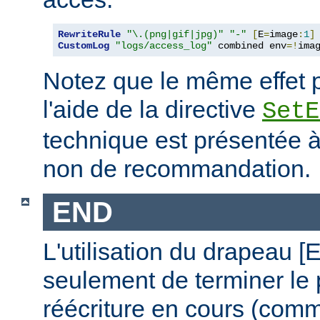
RewriteRule
"\.(png|gif|jpg)"
"-"
[
E
=
image
:
1
]
CustomLog
"logs/access_log"
 combined env
=!
ima
Notez que le même effet p
l'aide de la directive
SetE
technique est présentée à 
non de recommandation.
END
L'utilisation du drapeau 
seulement de terminer le
réécriture en cours (comm