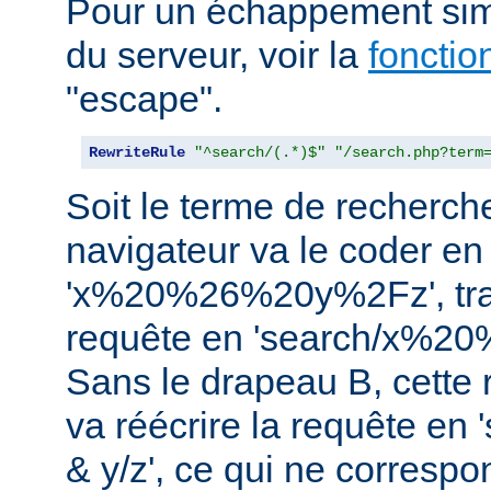
Pour un échappement simi
du serveur, voir la
foncti
"escape".
RewriteRule
"^search/(.*)$"
"/search.php?term
Soit le terme de recherche 
navigateur va le coder en
'x%20%26%20y%2Fz', tra
requête en 'search/x%2
Sans le drapeau B, cette r
va réécrire la requête en
& y/z', ce qui ne corresp