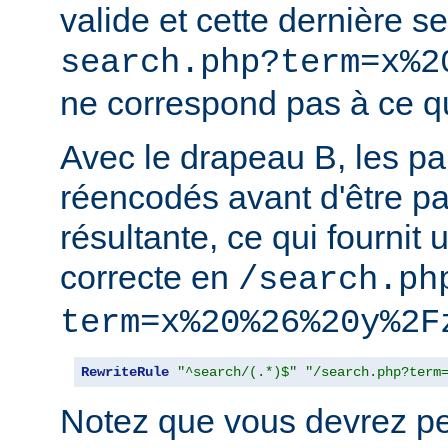
valide et cette dernière 
search.php?term=x%2
ne correspond pas à ce qu
Avec le drapeau B, les p
réencodés avant d'être p
résultante, ce qui fournit 
correcte en
/search.ph
term=x%20%26%20y%2F
RewriteRule
"^search/(.*)$"
"/search.php?term
Notez que vous devrez peu