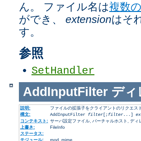
ん。 ファイル名は
複数
ができ、
extension
はそ
す。
参照
SetHandler
AddInputFilter
ディ
説明:
ファイルの拡張子をクライアントのリクエスト
構文:
AddInputFilter
filter
[;
filter
...]
ex
コンテキスト:
サーバ設定ファイル, バーチャルホスト, ディレクトリ
上書き:
FileInfo
ステータス:
モジュール:
mod_mime