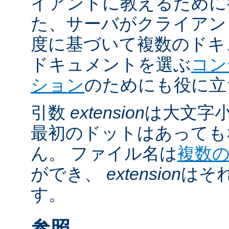
イアントに教えるために
た、サーバがクライアントの 
度に基づいて複数のドキ
ドキュメントを選ぶ
コン
ション
のためにも役に立
引数
extension
は大文字
最初のドットはあっても
ん。 ファイル名は
複数
ができ、
extension
はそ
す。
参照