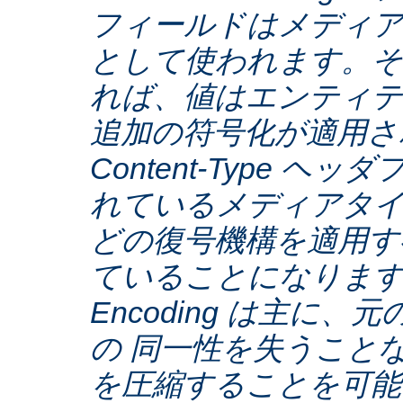
フィールドはメディア
として使われます。そ
れば、値はエンティテ
追加の符号化が適用さ
Content-Type ヘ
れているメディアタ
どの復号機構を適用す
ていることになります。C
Encoding は主に
の 同一性を失うこと
を圧縮することを可能