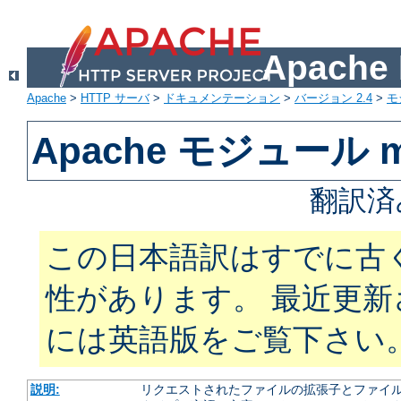
Apach
Apache
>
HTTP サーバ
>
ドキュメンテーション
>
バージョン 2.4
>
モ
Apache モジュール m
翻訳済
この日本語訳はすでに古
性があります。 最近更
には英語版をご覧下さい
説明:
リクエストされたファイルの拡張子とファイルの振