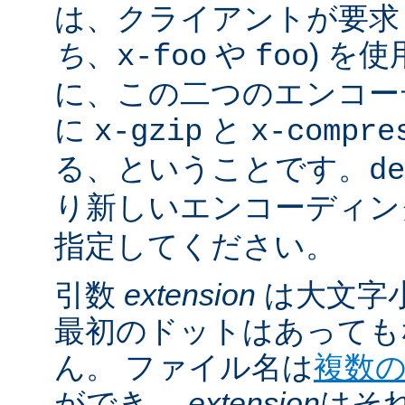
は、クライアントが要求し
ち
、
や
) を
x-foo
foo
に、この二つのエンコー
に
と
x-gzip
x-compre
る、ということです。
de
り新しいエンコーディン
指定してください。
引数
extension
は大文字
最初のドットはあっても
ん。 ファイル名は
複数
ができ、
extension
はそ