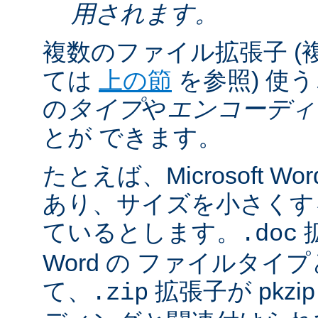
用されます。
複数のファイル拡張子 (
ては
上の節
を参照) 使
の
タイプ
や
エンコーディ
とが できます。
たとえば、Microsoft 
あり、サイズを小さくするた
ているとします。
拡
.doc
Word の ファイルタ
て、
拡張子が pkz
.zip