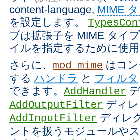
content-language,
MIME 
を設定します。
TypesCon
ブは拡張子を MIME タ
イルを指定するために使用
さらに、
はコン
mod_mime
する
ハンドラ
と
フィルタ
できます。
デ
AddHandler
ディレ
AddOutputFilter
ディレク
AddInputFilter
ントを扱うモジュールやス