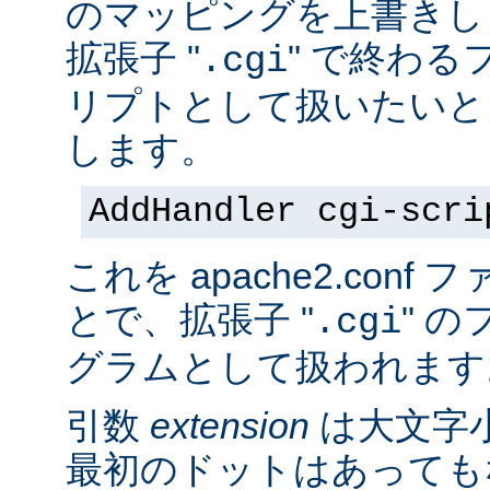
のマッピングを上書きし
拡張子 "
" で終わる
.cgi
リプトとして扱いたいと
します。
AddHandler cgi-scri
これを apache2.con
とで、拡張子 "
" の
.cgi
グラムとして扱われます
引数
extension
は大文字
最初のドットはあっても