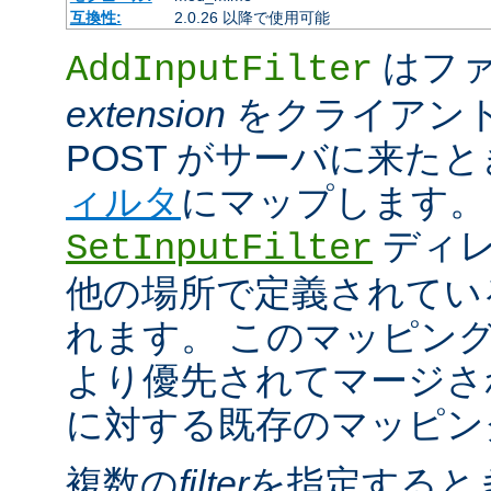
互換性:
2.0.26 以降で使用可能
はファ
AddInputFilter
extension
をクライアン
POST がサーバに来た
ィルタ
にマップします。
ディレ
SetInputFilter
他の場所で定義されてい
れます。 このマッピン
より優先されてマージさ
に対する既存のマッピン
複数の
filter
を指定すると